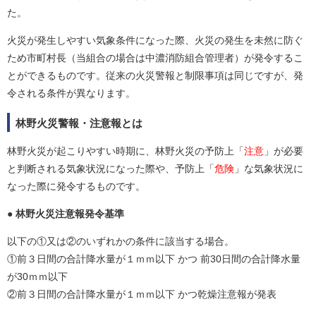
た。
火災が発生しやすい気象条件になった際、火災の発生を未然に防ぐ
ため市町村長（当組合の場合は中濃消防組合管理者）が発令するこ
とができるものです。従来の火災警報と制限事項は同じですが、発
令される条件が異なります。
林野火災警報・注意報とは
林野火災が起こりやすい時期に、林野火災の予防上「
注意
」が必要
と判断される気象状況になった際や、予防上「
危険
」な気象状況に
なった際に発令するものです。
林野火災注意報発令基準
以下の①又は②のいずれかの条件に該当する場合。
①前３日間の合計降水量が１ｍｍ以下 かつ 前30日間の合計降水量
が30ｍｍ以下
②前３日間の合計降水量が１ｍｍ以下 かつ乾燥注意報が発表