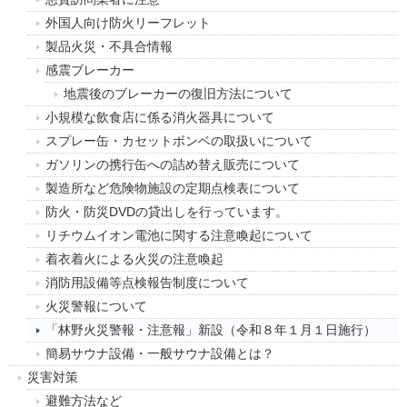
外国人向け防火リーフレット
製品火災・不具合情報
感震ブレーカー
地震後のブレーカーの復旧方法について
小規模な飲食店に係る消火器具について
スプレー缶・カセットボンベの取扱いについて
ガソリンの携行缶への詰め替え販売について
製造所など危険物施設の定期点検表について
防火・防災DVDの貸出しを行っています。
リチウムイオン電池に関する注意喚起について
着衣着火による火災の注意喚起
消防用設備等点検報告制度について
火災警報について
「林野火災警報・注意報」新設（令和８年１月１日施行）
簡易サウナ設備・一般サウナ設備とは？
災害対策
避難方法など