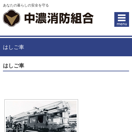
あなたの暮らしの安全を守る
はしご車
はしご車
[スライドショー]