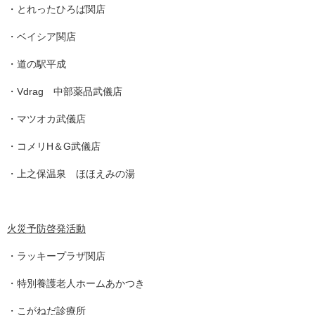
・とれったひろば関店
・ベイシア関店
・道の駅平成
・Vdrag 中部薬品武儀店
・マツオカ武儀店
・コメリH＆G武儀店
・上之保温泉 ほほえみの湯
火災予防啓発活動
・ラッキープラザ関店
・特別養護老人ホームあかつき
・こがねだ診療所