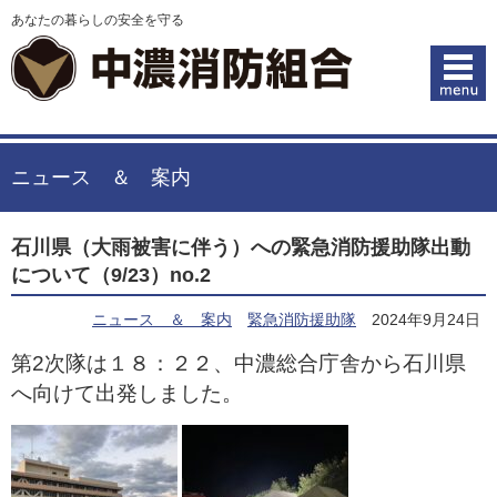
あなたの暮らしの安全を守る
ニュース ＆ 案内
石川県（大雨被害に伴う）への緊急消防援助隊出動
について（9/23）no.2
ニュース ＆ 案内
緊急消防援助隊
2024年9月24日
第2次隊は１８：２２、中濃総合庁舎から石川県
へ向けて出発しました。