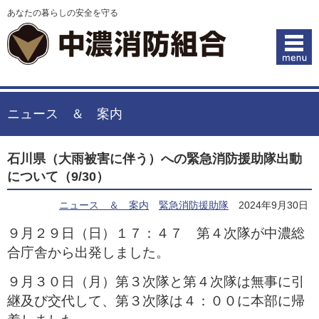
あなたの暮らしの安全を守る
ニュース ＆ 案内
石川県（大雨被害に伴う）への緊急消防援助隊出動
について（9/30）
ニュース ＆ 案内
緊急消防援助隊
2024年9月30日
９月２９日（日）１７：４７ 第４次隊が中濃総
合庁舎から出発しました。
９月３０日（月）第３次隊と第４次隊は無事に引
継及び交代して、第３次隊は４：００に本部に帰