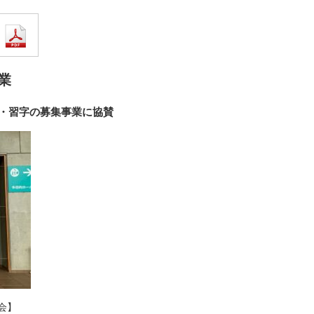
業
・習字の募集事業に協賛
会】