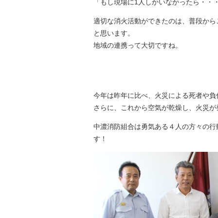
「もし現場に1人しかいなかったら・・
適切な消火活動ができたのは、普段から
と思います。
地域の連携って大切ですね。
今年は昨年に比べ、火災による死者や負
さらに、これから空気が乾燥し、火災が
中濃消防組合は勇気ある４人の方々の行
す！