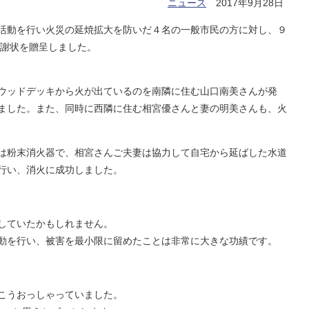
ニュース
2017年9月28日
活動を行い火災の延焼拡大を防いだ４名の一般市民の方に対し、９
感謝状を贈呈しました。
ウッドデッキから火が出ているのを南隣に住む山口南美さんが発
ました。また、同時に西隣に住む相宮優さんと妻の明美さんも、火
は粉末消火器で、相宮さんご夫妻は協力して自宅から延ばした水道
行い、消火に成功しました。
していたかもしれません。
動を行い、被害を最小限に留めたことは非常に大きな功績です。
こうおっしゃっていました。