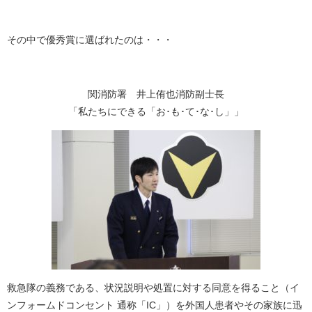
その中で優秀賞に選ばれたのは・・・
関消防署 井上侑也消防副士長
「私たちにできる「お･も･て･な･し」」
救急隊の義務である、状況説明や処置に対する同意を得ること（イ
ンフォームドコンセント 通称「IC」）を外国人患者やその家族に迅