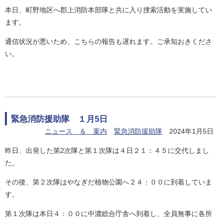
本日、町野地区へ郡上消防本部隊と共に入り捜索活動を実施してい
ます。
通信状況が悪いため、こちらの報告も遅れます。ご承知おきくださ
い。
緊急消防援助隊 １月5日
ニュース ＆ 案内
緊急消防援助隊
2024年1月5日
昨日、出発した第2次隊と第１次隊は４日２１：４５に交代しまし
た。
その後、第２次隊はやなぎだ植物公園へ２４：００に到着していま
す。
第１次隊は本日４：００に中濃総合庁舎へ到着し、全員無事に各所