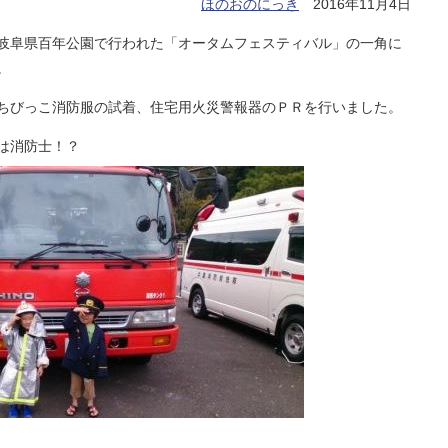
ほのおのにっき
2016年11月4日
岐阜県百年公園で行われた「オータムフェスティバル」の一角に
。
ちびっこ消防服の試着、住宅用火災警報器のＰＲを行いました。
は消防士！？