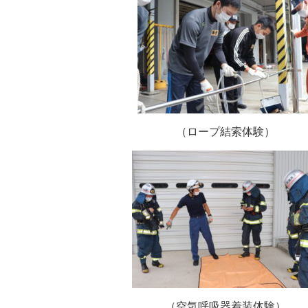
（ロープ結索体験）
（空気呼吸器着装体験）