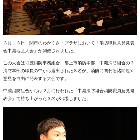
３月１３日、関市のわかくさ・プラザにおいて「消防職員意見発表
会中濃地区大会」が開催されました。
この大会は可茂消防事務組合、郡上市消防本部、中濃消防組合の３
消防本部の職員の中から選出された８名が、消防に関わる諸問題や
意見を自由に発表する大会です。
中濃消防組合からは２月に行われた「中濃消防組合消防職員意見発
表会」で勝ち上がった３名が出場しました。