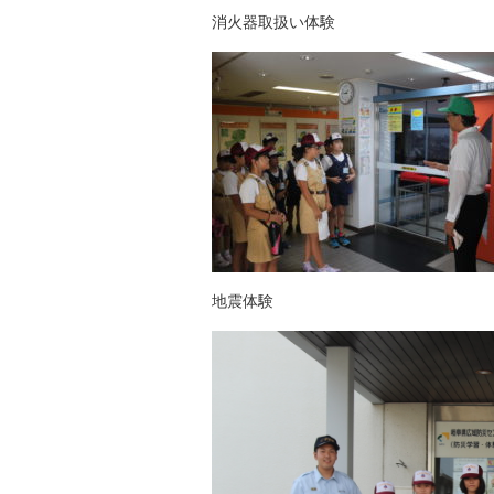
消火器取扱い体験 VR
地震体験 閉講式