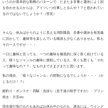
いうのが基本的な勤務のパターンで、たまたま非番と週休によく顔
を合わせる人からは、アイツいつ仕事しとるんや？？と思われてい
るのではないでしょうか？（苦笑）
そんな、休みばかりのように見える消防職員、非番や週休を有意義
に活かして、趣味等を楽しんでいる職員も少なくありません。私も
その一人ですが・・・
一口に趣味と言っても、一つの趣味を徹底的に深く長く続けている
人、様々なジャンルの趣味に挑戦している人、良くも悪くも「それ
って趣味なの？？」なものまでさまざまだと思います。
私の場合、「様々なジャンル」の部類になるでしょうか・・・（か
じるだけ！？）
鯉釣り・ポンスケ・四駆・虫採り（息子達の助手ですが）・プリン
焼き・方言etc.
現在進行形のものもあればお休み中のものも、過去には、ウインド