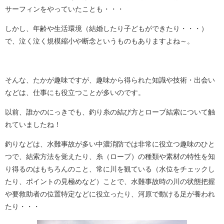
サーフィンをやっていたことも・・・
しかし、年齢や生活環境（結婚したり子どもができたり・・・）
で、泣く泣く規模縮小や断念というものもありますよね～。
そんな、たかが趣味ですが、趣味から得られた知識や技術・出会い
などは、仕事にも役立つことが多いのです。
以前、誰かのにっきでも、釣り糸の結び方とロープ結索について触
れていましたね！
釣りなどは、水難事故が多い中濃消防では非常に役立つ趣味のひと
つで、結索方法を覚えたり、糸（ロープ）の種類や素材の特性を知
り得るのはもちろんのこと、常に川を観ている（水位をチェックし
たり、ポイントの見極めなど）ことで、水難事故時の川の状態把握
や要救助者の位置特定などに役立ったり、河原で動ける足が養われ
たり・・・