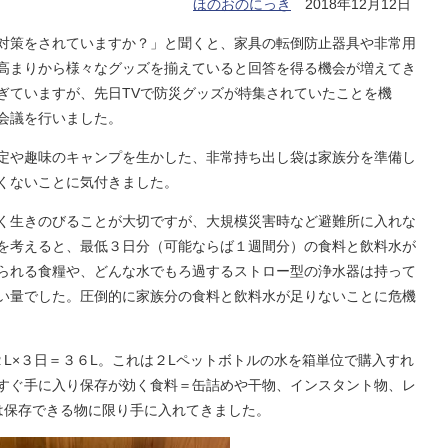
ほのおのにっき
2018年12月12日
対策をされていますか？」と聞くと、家具の転倒防止器具や非常用
高まりから様々なグッズを揃えていると回答を得る機会が増えてき
ぎていますが、先日TVで防災グッズが特集されていたことを機
会議を行いました。
定や趣味のキャンプを生かした、非常持ち出し袋は家族分を準備し
くないことに気付きました。
く生きのびることが大切ですが、大規模災害時など避難所に入れな
を考えると、最低３日分（可能ならば１週間分）の食料と飲料水が
られる食糧や、どんな水でもろ過するストロー型の浄水器は持って
い量でした。圧倒的に家族分の食料と飲料水が足りないことに危機
L×３日＝３６L。これは２Lペットボトルの水を箱単位で購入すれ
すぐ手に入り保存が効く食料＝缶詰めや干物、インスタント物、レ
は保存できる物に限り手に入れてきました。