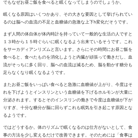
でもなぜお昼ご飯を食べると眠くなってしまうのでしょうか。
眠くなる原因はいくつかあり、その大きな要因として挙げられてい
るのは脳への血流の不足と血糖値の急激な上下h変化だそうです。
まず人間の体自体が体内時計を持っていて一般的な生活の人ですと
１３時から１５時ぐらいに眠くなるよう出来ているそうです。これ
をサーカディアンリズムと言います。さらにその時間にお昼ご飯を
食べると、食べたものを消化しようと内臓が頑張って働きだし、血
流がそっちに多く回り、脳への血流は減るため、脳を動かす糖分も
足らなくなり眠くなるようです。
またお昼ご飯をいっぱい食べると急激に血糖値が上がり、今度はそ
れを下げようとインスリンという血糖値を下げるホルモンが大量に
分泌されます。するとそのインスリンの働きで今度は血糖値が下が
りすぎ、十分な糖分が脳に回らずこれも眠気を引き起こす原因とな
るようです。
ではどうするか。体のリズムで眠くなるのは仕方がないとして、食
事の方法を少し変えるだけで改善できます。そのためには「食事は