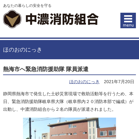
あなたの暮らしの安全を守る
ほのおのにっき
熱海市へ緊急消防援助隊 隊員派遣
ほのおのにっき
2021年7月20日
静岡県熱海市で発生した土砂災害現場で救助活動等を行うため、本
日、緊急消防援助隊岐阜県大隊（岐阜県内２０消防本部で編成）が
出動し、中濃消防組合から２名の隊員が派遣されました。