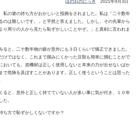
ほのおのにっき
2021年9月3日
、私の箸の持ち方がおかしいと指摘をされました。私は「二十数年
るのは難しいです。」と平然と答えました。しかし、その先輩から
より周りの人から見たら恥ずかしいことやぞ。」と真剣に言われま
みると、二十数年物の癖が意外にも３日くらいで矯正できました。
だけではなく、これまで掴みにくかった豆類も簡単に掴むことがで
においても、資機材は正しく使用しないと本来の力が出せないばか
まで危険を及ぼすことがあります。正しく使うということは思った
。
くると、意外と正しく持てていない人が多い事に気が付き、１０年
した。
持ち方で恥ずかしくないですか？