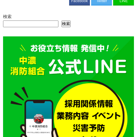
Facebook
Twitter
LINE
検索
検索