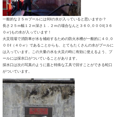
一般的な２５ｍプールには何ℓの水が入っていると思いますか？
長さ２５ｍ幅１２ｍ深さ１．２ｍの場合なんと３６０,０００ℓ(３６
０㎥)もの水が入っています！
火災現場で消防車が水を補給するための防火水槽が一般的に４０,０
００ℓ（４０㎥）であることからも、とてもたくさんの水がプールに
は入っています。この大量の水を火災の時に有効に使えるよう、プ
ールには採水口がついていることがあります。
採水口は次の写真のように蓋と特殊な工具で回すことができる蛇口
がついています。