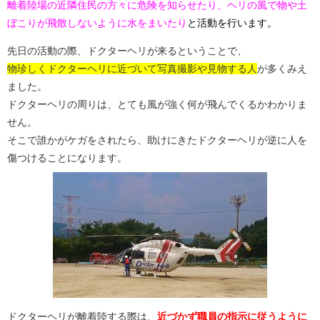
離着陸場の近隣住民の方々に危険を知らせたり、ヘリの風で物や土
ぼこりが飛散しないように水をまいたり
と活動を行います。
先日の活動の際、ドクターヘリが来るということで、
物珍しくドクターヘリに近づいて写真撮影や見物する人
が多くみえ
ました。
ドクターヘリの周りは、とても風が強く何が飛んでくるかわかりま
せん。
そこで誰かがケガをされたら、助けにきたドクターヘリが逆に人を
傷つけることになります。
ドクターヘリが離着陸する際は、
近づかず職員の指示に従うように