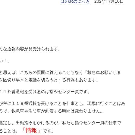
ほのおのにっき
2024年7月10日
んな通報内容が見受けられます。
い！」
と思えば、こちらの質問に答えることもなく「救急車お願いしま
を区切り早々と電話を切ろうとする行為もあります。
１１９番通報を受けるのは指令センター員です。
が主に１１９番通報を受けることを仕事とし、現場に行くことはあ
ろで、救急車や消防車が到着する時間は変わりません。
選定し、出動指令をかけるのが、私たち指令センター員の仕事で
「情報」
ることは、
です。