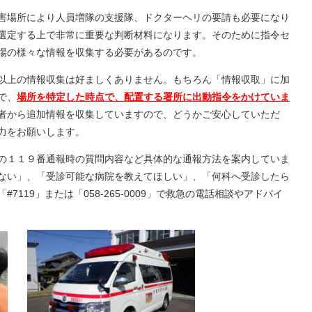
害場所により人員増隊の支援隊、ドクターヘリの要請も必要になり
選定する上で非常に重要な判断材料になります。そのために指令セ
場の様々な情報を収集する必要があるのです。
以上の情報収集は好ましくありません。もちろん「情報収取」に加
で、
場所を特定した時点で、配置する署所に出動指令をかけていま
者から追加情報を収集していますので、どうかご安心していただ
力をお願いします。
の１１９番通報時の質問内容など具体的な通報方法を案内していま
ない」、「受診可能な病院を教えてほしい」、「何科へ受診したら
119」または「058-265-0009」で救急の電話相談やアドバイ