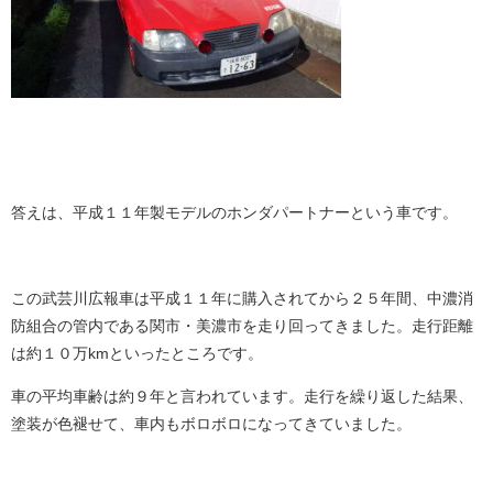
答えは、平成１１年製モデルのホンダパートナーという車です。
この武芸川広報車は平成１１年に購入されてから２５年間、中濃消
防組合の管内である関市・美濃市を走り回ってきました。走行距離
は約１０万kmといったところです。
車の平均車齢は約９年と言われています。走行を繰り返した結果、
塗装が色褪せて、車内もボロボロになってきていました。