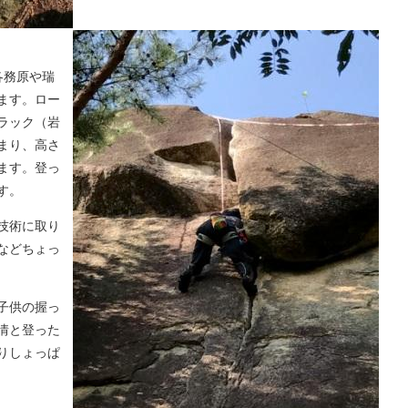
各務原や瑞
ます。ロー
ラック（岩
まり、高さ
ます。登っ
す。
技術に取り
などちょっ
子供の握っ
情と登った
りしょっぱ