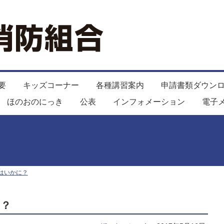
要
キッズコーナー
各種講習案内
申請書類ダウン
ほのおのにっき
公表
インフォメーション
電子
はいかに？
に？