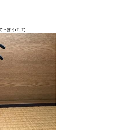
ぽう(T_T)