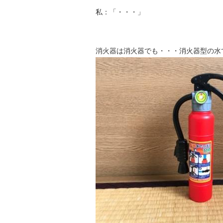
私：「・・・」
消火器は消火器でも・・・消火器型の水てっ