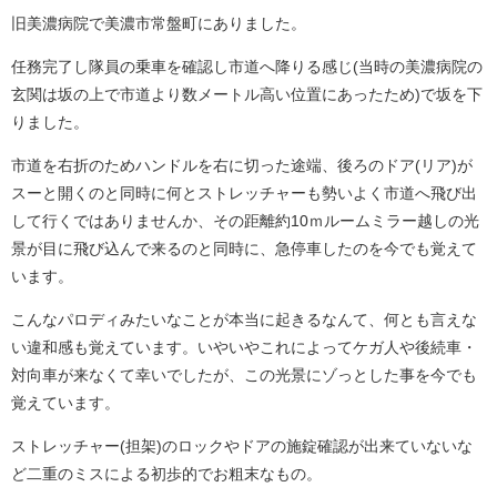
旧美濃病院で美濃市常盤町にありました。
任務完了し隊員の乗車を確認し市道へ降りる感じ(当時の美濃病院の
玄関は坂の上で市道より数メートル高い位置にあったため)で坂を下
りました。
市道を右折のためハンドルを右に切った途端、後ろのドア(リア)が
スーと開くのと同時に何とストレッチャーも勢いよく市道へ飛び出
して行くではありませんか、その距離約10ｍルームミラー越しの光
景が目に飛び込んで来るのと同時に、急停車したのを今でも覚えて
います。
こんなパロディみたいなことが本当に起きるなんて、何とも言えな
い違和感も覚えています。いやいやこれによってケガ人や後続車・
対向車が来なくて幸いでしたが、この光景にゾっとした事を今でも
覚えています。
ストレッチャー(担架)のロックやドアの施錠確認が出来ていないな
ど二重のミスによる初歩的でお粗末なもの。