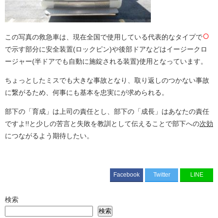
○
この写真の救急車は、現在全国で使用している代表的なタイプで
で示す部分に安全装置(ロックピン)や後部ドアなどはイージークロ
ージャー(半ドアでも自動に施錠される装置)使用となっています。
ちょっとしたミスでも大きな事故となり、取り返しのつかない事故
に繋がるため、何事にも基本を忠実にが求められる。
部下の「育成」は上司の責任とし、部下の「成長」はあなたの責任
ですよ!!と少しの苦言と失敗を教訓として伝えることで部下への
次効
につながるよう期待したい。
Facebook
Twitter
LINE
検索
検索