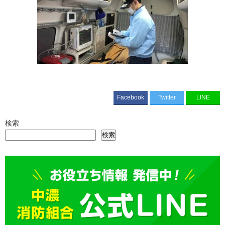
Facebook
Twitter
LINE
検索
検索