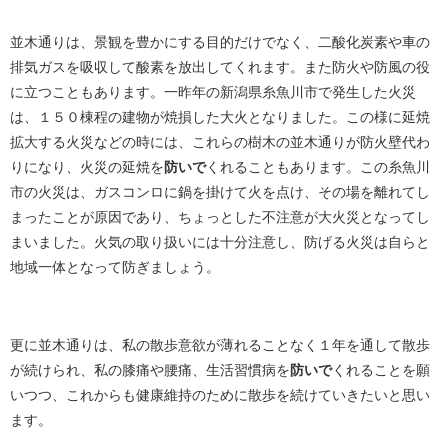
並木通りは、景観を豊かにする目的だけでなく、二酸化炭素や車の
排気ガスを吸収して酸素を放出してくれます。また防火や防風の役
に立つこともあります。一昨年の新潟県糸魚川市で発生した火災
は、１５０棟程の建物が焼損した大火となりました。この様に延焼
拡大する火災などの時には、これらの樹木の並木通りが防火壁代わ
りになり、火災の延焼を
防いで
くれることもあります。この糸魚川
市の火災は、ガスコンロに鍋を掛けて火を点け、その場を離れてし
まったことが原因であり、ちょっとした不注意が大火災となってし
まいました。火気の取り扱いには十分注意し、防げる火災は自らと
地域一体となって防ぎましょう。
更に並木通りは、私の散歩意欲が薄れることなく１年を通して散歩
が続けられ、私の膝痛や腰痛、生活習慣病を
防いで
くれることを願
いつつ、これからも健康維持のために散歩を続けていきたいと思い
ます。