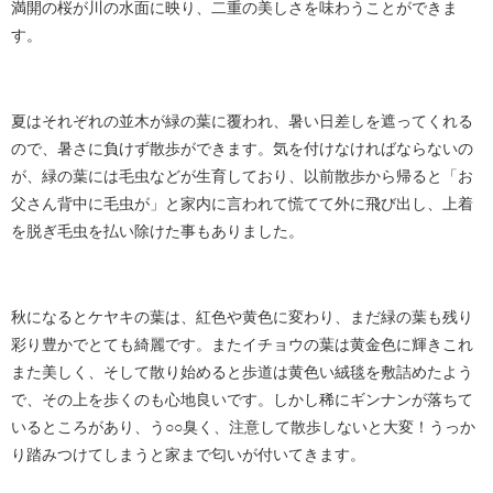
満開の桜が川の水面に映り、二重の美しさを味わうことができま
す。
夏はそれぞれの並木が緑の葉に覆われ、暑い日差しを遮ってくれる
ので、暑さに負けず散歩ができます。気を付けなければならないの
が、緑の葉には毛虫などが生育しており、以前散歩から帰ると「お
父さん背中に毛虫が」と家内に言われて慌てて外に飛び出し、上着
を脱ぎ毛虫を払い除けた事もありました。
秋になるとケヤキの葉は、紅色や黄色に変わり、まだ緑の葉も残り
彩り豊かでとても綺麗です。またイチョウの葉は黄金色に輝きこれ
また美しく、そして散り始めると歩道は黄色い絨毯を敷詰めたよう
で、その上を歩くのも心地良いです。しかし稀にギンナンが落ちて
いるところがあり、う○○臭く、注意して散歩しないと大変！うっか
り踏みつけてしまうと家まで匂いが付いてきます。