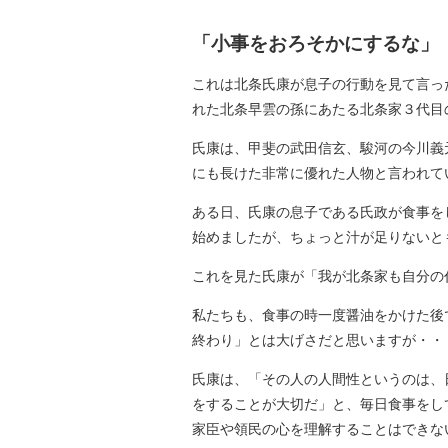
「小事をおろそかにするな」
これは北条氏康が息子の行動を見て言っ
れた北条早雲の孫にあたる北条家３代目
氏康は、甲斐の武田信玄、駿河の今川義
にも長けた非常に優れた人物と言われて
ある日、氏康の息子である氏政が食事を
始めましたが、ちょっと汁が足りないと
これを見た氏康が「我が北条家も自分の
私たちも、食事の時一度醤油をかけた後
終わり」とは大げさだと思いますが・・
氏康は、「その人の人間性というのは、
をすることが大切だ」と、毎日食事をし
家臣や領民の心を理解することはできな