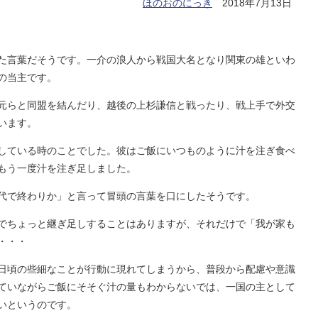
ほのおのにっき
2018年7月13日
た言葉だそうです。一介の浪人から戦国大名となり関東の雄といわ
の当主です。
元らと同盟を結んだり、越後の上杉謙信と戦ったり、戦上手で外交
います。
している時のことでした。彼はご飯にいつものように汁を注ぎ食べ
もう一度汁を注ぎ足しました。
代で終わりか」と言って冒頭の言葉を口にしたそうです。
でちょっと継ぎ足しすることはありますが、それだけで「我が家も
・・・
日頃の些細なことが行動に現れてしまうから、普段から配慮や意識
ていながらご飯にそそぐ汁の量もわからないでは、一国の主として
いというのです。