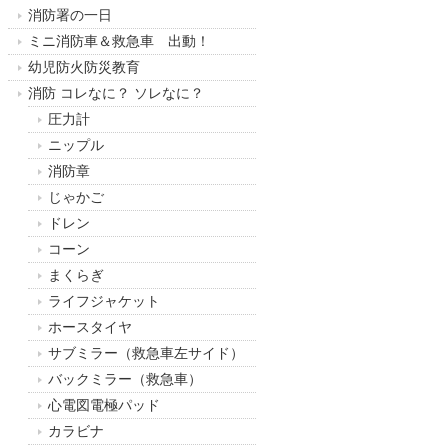
消防署の一日
ミニ消防車＆救急車 出動！
幼児防火防災教育
消防 コレなに？ ソレなに？
圧力計
ニップル
消防章
じゃかご
ドレン
コーン
まくらぎ
ライフジャケット
ホースタイヤ
サブミラー（救急車左サイド）
バックミラー（救急車）
心電図電極パッド
カラビナ