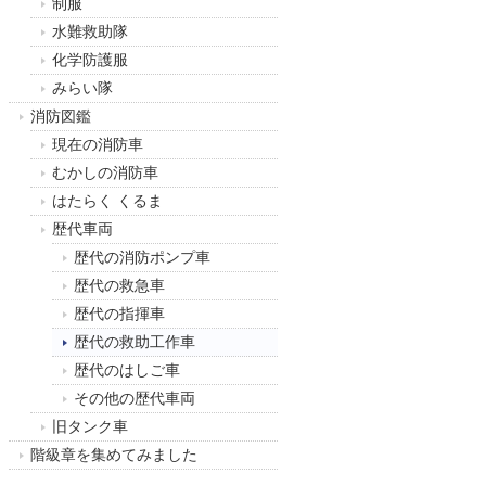
制服
水難救助隊
化学防護服
みらい隊
消防図鑑
現在の消防車
むかしの消防車
はたらく くるま
歴代車両
歴代の消防ポンプ車
歴代の救急車
歴代の指揮車
歴代の救助工作車
歴代のはしご車
その他の歴代車両
旧タンク車
階級章を集めてみました