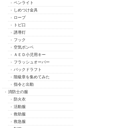
ペンライト
しめつけ金具
ロープ
トビ口
誘導灯
フック
空気ボンベ
ＡＥＤ小児用キー
フラッシュオーバー
バックドラフト
階級章を集めてみた
指令と出動
消防士の服
防火衣
活動服
救助服
救急服