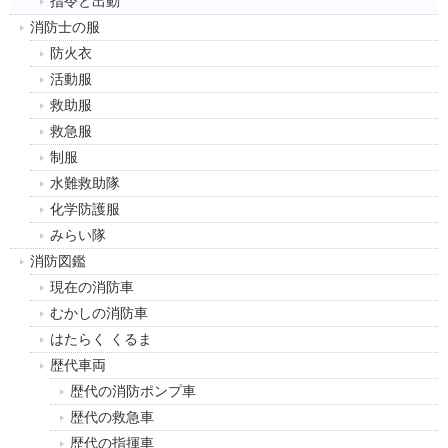
指令と出動
消防士の服
防火衣
活動服
救助服
救急服
制服
水難救助隊
化学防護服
みらい隊
消防図鑑
現在の消防車
むかしの消防車
はたらく くるま
歴代車両
歴代の消防ポンプ車
歴代の救急車
歴代の指揮車