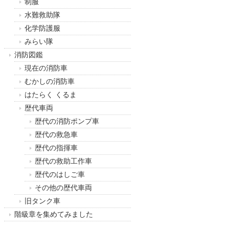
制服
水難救助隊
化学防護服
みらい隊
消防図鑑
現在の消防車
むかしの消防車
はたらく くるま
歴代車両
歴代の消防ポンプ車
歴代の救急車
歴代の指揮車
歴代の救助工作車
歴代のはしご車
その他の歴代車両
旧タンク車
階級章を集めてみました