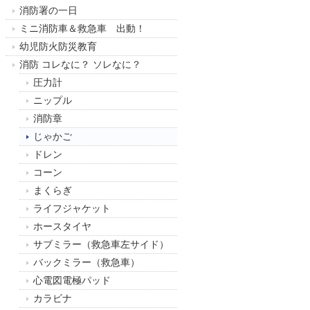
消防署の一日
ミニ消防車＆救急車 出動！
幼児防火防災教育
消防 コレなに？ ソレなに？
圧力計
ニップル
消防章
じゃかご
ドレン
コーン
まくらぎ
ライフジャケット
ホースタイヤ
サブミラー（救急車左サイド）
バックミラー（救急車）
心電図電極パッド
カラビナ