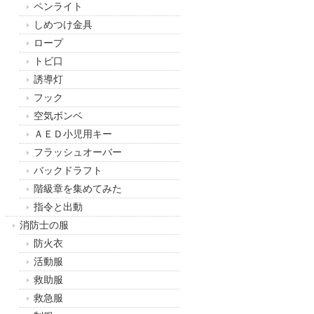
ペンライト
しめつけ金具
ロープ
トビ口
誘導灯
フック
空気ボンベ
ＡＥＤ小児用キー
フラッシュオーバー
バックドラフト
階級章を集めてみた
指令と出動
消防士の服
防火衣
活動服
救助服
救急服