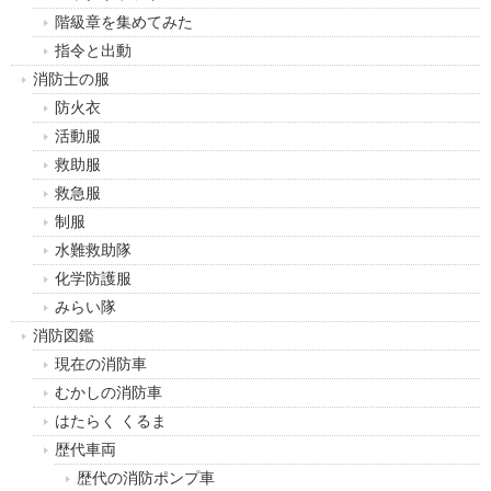
階級章を集めてみた
指令と出動
消防士の服
防火衣
活動服
救助服
救急服
制服
水難救助隊
化学防護服
みらい隊
消防図鑑
現在の消防車
むかしの消防車
はたらく くるま
歴代車両
歴代の消防ポンプ車