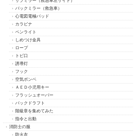
サブミラー（救急車左サイド）
バックミラー（救急車）
心電図電極パッド
カラビナ
ペンライト
しめつけ金具
ロープ
トビ口
誘導灯
フック
空気ボンベ
ＡＥＤ小児用キー
フラッシュオーバー
バックドラフト
階級章を集めてみた
指令と出動
消防士の服
防火衣