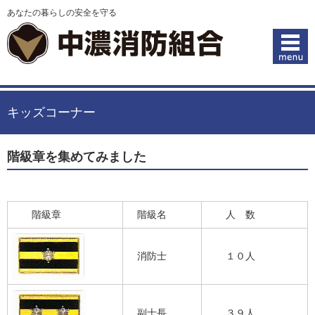
あなたの暮らしの安全を守る
キッズコーナー
階級章を集めてみました
階級章
階級名
人 数
消防士
１０人
副士長
３９人