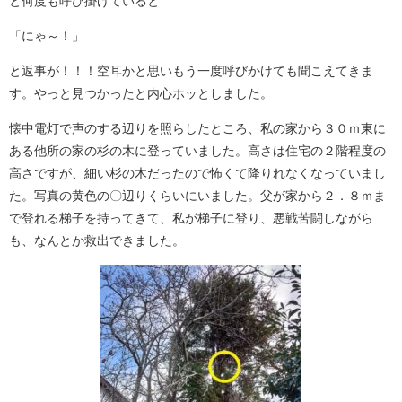
と何度も呼び掛けていると
「にゃ～！」
と返事が！！！空耳かと思いもう一度呼びかけても聞こえてきま
す。やっと見つかったと内心ホッとしました。
懐中電灯で声のする辺りを照らしたところ、私の家から３０ｍ東に
ある他所の家の杉の木に登っていました。高さは住宅の２階程度の
高さですが、細い杉の木だったので怖くて降りれなくなっていまし
た。写真の黄色の〇辺りくらいにいました。父が家から２．８ｍま
で登れる梯子を持ってきて、私が梯子に登り、悪戦苦闘しながら
も、なんとか救出できました。