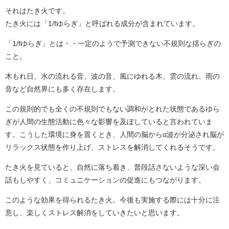
それはたき火です。
たき火には「1/fゆらぎ」と呼ばれる成分が含まれています。
「1/fゆらぎ」とは・・一定のようで予測できない不規則な揺らぎの
こと。
木もれ日、水の流れる音、波の音、風にゆれる木、雲の流れ、雨の
音など自然界にも多く存在します。
この規則的でも全くの不規則でもない調和がとれた状態であるゆら
ぎが人間の生態活動に色々な影響を及ぼしていると言われていま
す。こうした環境に身を置くとき、人間の脳からα波が分泌され脳が
リラックス状態を作り上げ、ストレスを解消してくれるそうです。
たき火を見ていると、自然に落ち着き、普段話さないような深い会
話もしやすく、コミュニケーションの促進にもつながります。
このような効果を得られるたき火。今後も実施する際には十分に注
意し、楽しくストレス解消をしていきたいと思います。