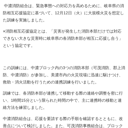
中濃消防組合は、緊急事態への対応力を高めるために、岐阜県の消
防相互応援協定に基づいて、12月12日（火）に大規模火災を想定し
た訓練を実施しました。
※消防相互応援協定とは、「災害が発生した消防本部だけでは対応
できない大きな災害時に岐阜県の各消防本部が相互に応援し合う」
という協定です。
この訓練には、中濃ブロック内の3つの消防本部（可茂消防、郡上消
防、中濃消防）が参加し、美濃市内の火災現場に迅速に駆けつけ、
救助・消火活動を行うための連携訓練を行いました。
訓練では、各消防本部が連携して移動する際の連絡や調整を密に行
い、1時間15分という限られた時間の中で、主に連携時の移動と連
絡方法を練習しました。
中濃消防組合は、応援を要請する際の手順を確認するとともに、改
善点について検討しました。また、可茂消防事務組合は、ブロック