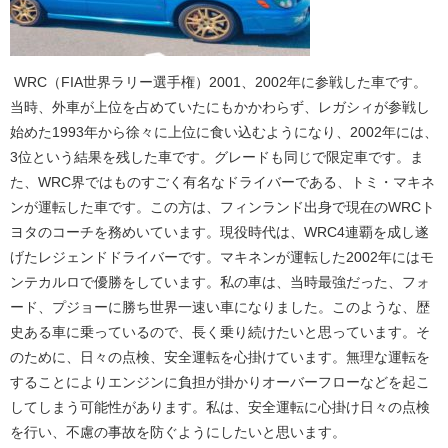
WRC（FIA世界ラリー選手権）2001、2002年に参戦した車です。
当時、外車が上位を占めていたにもかかわらず、レガシィが参戦し
始めた1993年から徐々に上位に食い込むようになり、2002年には、
3位という結果を残した車です。グレードも同じで限定車です。ま
た、WRC界ではものすごく有名なドライバーである、トミ・マキネ
ンが運転した車です。この方は、フィンランド出身で現在のWRCト
ヨタのコーチを務めいています。現役時代は、WRC4連覇を成し遂
げたレジェンドドライバーです。マキネンが運転した2002年にはモ
ンテカルロで優勝をしています。私の車は、当時最強だった、フォ
ード、プジョーに勝ち世界一速い車になりました。このような、歴
史ある車に乗っているので、長く乗り続けたいと思っています。そ
のために、日々の点検、安全運転を心掛けています。無理な運転を
することによりエンジンに負担が掛かりオーバーフローなどを起こ
してしまう可能性があります。私は、安全運転に心掛け日々の点検
を行い、不慮の事故を防ぐようにしたいと思います。