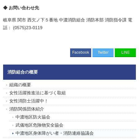
お問い合わせ先
岐阜県 関市 西欠ノ下５番地 中濃消防組合 消防本部 消防指令課 電
話： (0575)23-0119
Facebook
Twitter
LINE
消防組合の概要
組織の概要
女性活躍推進法に基づく取組
女性消防士活躍中！
消防関係団体紹介
中濃地区防火協会
武儀地区危険物安全協会
中濃地区身体障がい者・消防連絡協議会