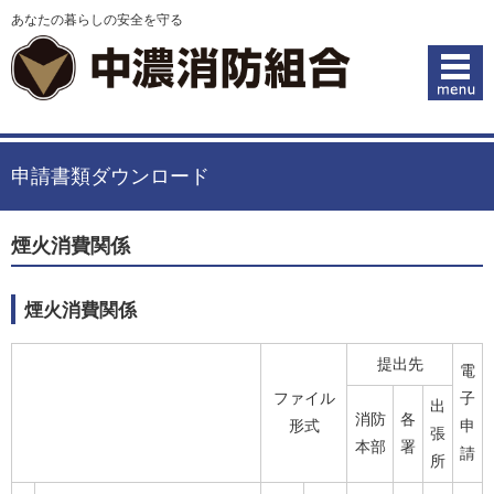
あなたの暮らしの安全を守る
申請書類ダウンロード
煙火消費関係
煙火消費関係
提出先
電
ファイル
子
出
消防
各
形式
申
張
本部
署
請
所