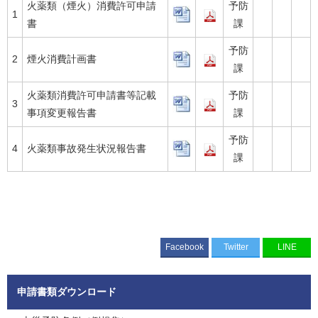
火薬類（煙火）消費許可申請
予防
1
書
課
予防
2
煙火消費計画書
課
火薬類消費許可申請書等記載
予防
3
事項変更報告書
課
予防
4
火薬類事故発生状況報告書
課
Facebook
Twitter
LINE
申請書類ダウンロード